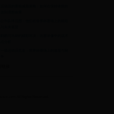
打运动员的赛前减脂策略：如何在保持体能的
时达到理想体重
秘公牛队球员图：他们在世界杯赛场上的精彩
现与未来展望
顾鹈鹕与马刺的精彩对决：比赛录像中的战术
亮点分析
家一级运动员竞走：世界杯赛场上的速度与耐
之争
情链接
m All Rights Reserved.