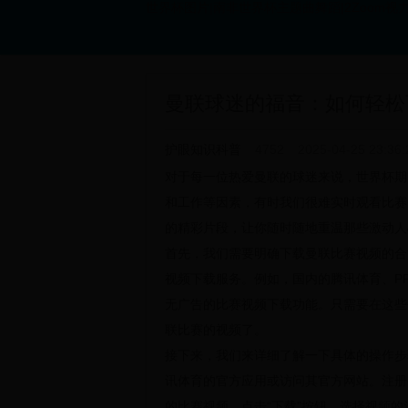
世界杯图片|南非世界杯主题曲舞蹈|2Zoom视力关怀
曼联球迷的福音：如何轻松
护眼知识科普
4752
2025-04-25 23:36:
对于每一位热爱曼联的球迷来说，世界杯期
和工作等因素，有时我们很难实时观看比赛
的精彩片段，让你随时随地重温那些激动人
首先，我们需要明确下载曼联比赛视频的合
视频下载服务。例如，国内的腾讯体育、PP
无广告的比赛视频下载功能。只需要在这些
联比赛的视频了。
接下来，我们来详细了解一下具体的操作步
讯体育的官方应用或访问其官方网站。注册
的比赛视频。点击“下载”按钮，选择视频