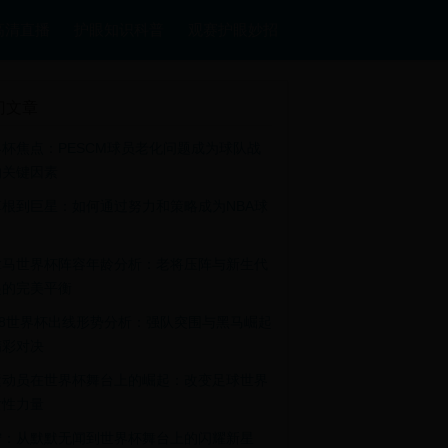
高清直播
护眼知识科普
观赛护眼妙招
门文章
界杯焦点：PESCM球员老化问题成为球队战
的关键因素
草根到巨星：如何通过努力和策略成为NBA球
拿马世界杯阵容年龄分析：老将压阵与新生代
起的完美平衡
18世界杯出线形势分析：强队突围与黑马崛起
精彩对决
运动员在世界杯舞台上的崛起：改变足球世界
女性力量
宁：从默默无闻到世界杯舞台上的闪耀新星