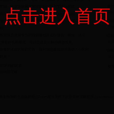
散
不同，建议选择网络环境较好的情况下进行下载。
点击进入首页
同
例如，Browser Video Downloader、Video
浏览器插件，可以在观看比赛直播时直接下载视频。不过，这些工具的使
揭
表
权。
载完成后使用专业的视频播放器进行播放。例如，VLC
回
与
这些播放器支持多种视频格式，可以提供更流畅的播放效果。
存曼联比赛的精彩片段，随时随地重温那些激动人心的时
国
时光！
力
期间的精彩比赛
友
期待新突破
片|南非世界杯主题曲舞蹈|2Zoom视力关怀下的世界杯清晰视界|2zoomvisioncare.co