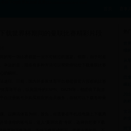
下的世界杯清晰视界|2zoomvisioncare.com
首页
赛事
热
下载世界杯期间的曼联比赛精彩片段
世
28
绩
间的每一场比赛都是一次不可错过的盛宴。然而，由于时差
从
。幸运的是，现在有多种方法可以帮助你轻松下载曼联比赛
员
心的瞬间。
巴
法途径。目前，国内外多家体育平台都提供官方授权的比赛
崛
体育等平台，以及国外的ESPN、DAZN等，都提供了高清
20
平台注册账号并购买相应的会员服务，你就可以下载各种曼
的
女
骤。以腾讯体育为例，首先，你需要在手机或电脑上下载腾
的
并登录你的账号后，进入“曼联比赛”专区，选择你想要下载
班
的清晰度和下载路径，等待下载完成即可。需要注意的是，不