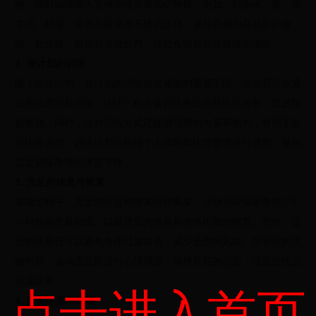
物，同时确保摄入足够的维生素和矿物质。例如，鸡胸肉、鱼、瘦
牛肉、鸡蛋、豆类和蔬菜是不错的选择。避免高糖和高脂肪的食
物，如快餐、甜点和含糖饮料，这些食物容易导致体脂增加。
2. 有计划的训练
除了饮食控制，有计划的训练也是减脂的重要手段。运动员可以通
过高强度间歇训练（HIIT）和力量训练来提高新陈代谢率，促进脂
肪燃烧。同时，这种训练方式还能增强肌肉力量和耐力，有助于提
升比赛表现。训练计划应根据个人体能和比赛需求进行调整，避免
过度训练导致的体能下降。
3. 充足的休息与恢复
减脂过程中，充足的休息和恢复同样重要。运动员应保证每晚7-9
小时的高质量睡眠，以促进肌肉恢复和身体机能的恢复。此外，适
当的休息日可以避免身体过度疲劳，减少受伤的风险。在赛前的关
键时期，运动员还应进行心理调适，保持良好的心态，以最佳状态
迎接比赛。
点击进入首页
4. 监测体脂和体重