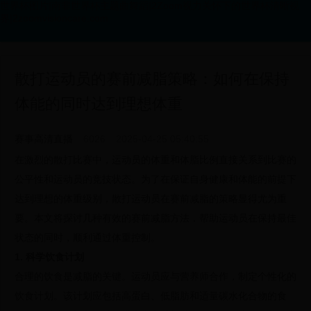
世界杯图片|南非世界杯主题曲舞蹈|2Zoom视力关怀下的世界杯清晰视
界|2zoomvisioncare.com
散打运动员的赛前减脂策略：如何在保持
体能的同时达到理想体重
赛事高清直播
6026
2025-04-25 05:40:55
在激烈的散打比赛中，运动员的体重和体脂比例直接关系到比赛的
公平性和运动员的竞技状态。为了在保证自身健康和体能的前提下
达到理想的体重级别，散打运动员在赛前减脂的策略显得尤为重
要。本文将探讨几种有效的赛前减脂方法，帮助运动员在保持最佳
状态的同时，顺利通过体重控制。
1. 科学饮食计划
合理的饮食是减脂的关键。运动员应与营养师合作，制定个性化的
饮食计划。该计划应包括高蛋白、低脂肪和适量碳水化合物的食