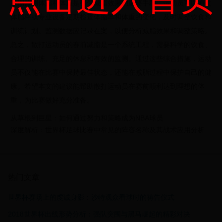
定期监测体脂和体重是确保减脂效果的重要手段。运动员可以通过
体脂秤或专业设备定期检查体脂率和体重的变化，及时调整饮食和
训练计划。监测数据应记录在案，以便分析减脂效果和调整策略。
总之，散打运动员的赛前减脂是一个系统工程，需要科学的饮食、
合理的训练、充足的休息和有效的监测。通过这些综合措施，运动
员不仅能在比赛中保持最佳状态，还能在减脂过程中保护自己的健
康。希望本文的建议能帮助散打运动员在赛前顺利达到理想的体
重，为比赛做好充分准备。
从草根到巨星：如何通过努力和策略成为NBA球员
深度解析：世界杯足球比赛中常见的阵容名称及其战术应用分析
热门文章
世界杯赛场上的虔诚身影：沙特观众看球时的祷告仪式
2018世界杯出线形势分析：强队突围与黑马崛起的精彩对决