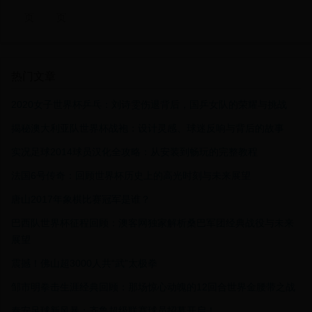
页
页
热门文章
2020女子世界杯乒乓：刘诗雯伤退背后，国乒女队的荣耀与挑战
揭秘澳大利亚队世界杯战袍：设计灵感、球迷反响与背后的故事
实况足球2014球员汉化全攻略：从安装到畅玩的完整教程
法国6号传奇：回顾世界杯历史上的高光时刻与未来展望
唐山2017年象棋比赛冠军是谁？
巴西队世界杯征程回顾：澳客网独家解析桑巴军团经典战役与未来
展望
震撼！佛山超3000人共“武”太极拳
邹市明拳击生涯经典回顾：那场惊心动魄的12回合世界金腰带之战
泰安足球新风暴：齐鲁超级联赛球员招募开启！