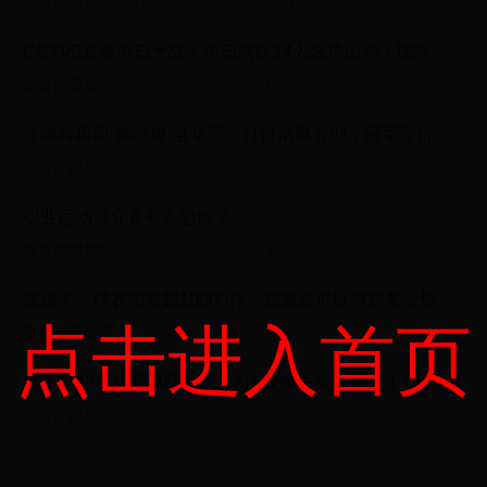
观赛护眼妙招
9150
2026-08-07 09:18:24
CCTV5直播中日大战！中日两队14人名单出炉！国际排联高赞日本队创历史的12连胜
观赛护眼妙招
2750
2026-08-07 06:36:21
张继科再现“撕衣服”名场面，打扮清爽有型，冠军穿搭如何养成？
观赛护眼妙招
8412
2026-08-06 16:50:11
职业运动员究竟有多恐怖？
观赛护眼妙招
8878
2026-08-06 14:09:42
卖爆了，球衣销售超10000件，杨瀚森可以得到多少销售抽成？
点击进入首页
观赛护眼妙招
5217
2026-08-06 10:54:13
世界杯48强最弱球队揭晓：3连败惨失12球垫底！7次参赛均遭淘汰
观赛护眼妙招
7436
2026-08-05 23:33:13
前一
后一