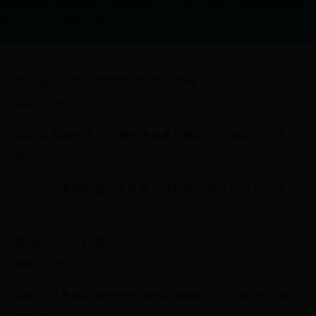
世界杯图片|南非世界杯主题曲舞蹈|2Zoom视力关怀下的世界杯清晰视
界|2zoomvisioncare.com
28连冠！中关村中学武术队续写传奇
观赛护眼妙招
8837
2026-08-08 07:11:55
国足新秀燃热火，小摩托绝杀备受瞩目，记者疑惑：机会何时到？
观赛护眼妙招
7417
2026-08-08 01:00:40
中国足协遭到怒批：全世界足球运动员都在忙只有中国男足放长假
观赛护眼妙招
8001
2026-08-07 19:19:11
曹娥江上龙舟比赛
观赛护眼妙招
1006
2026-08-07 14:37:57
阿根廷世界杯犯规数对比|阿根廷|德国|荷兰|2002年世界杯|2010年世界杯|2014年世界杯|2022年世界杯|2026年世界杯|场均犯规