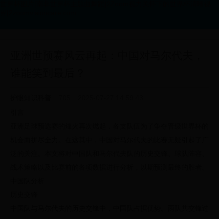
世界杯图片|南非世界杯主题曲舞蹈|2Zoom视力关怀下的世界杯清晰视
界|2zoomvisioncare.com
亚洲世预赛风云再起：中国对马尔代夫，
谁能笑到最后？
护眼知识科普
705
2025-07-27 14:59:43
引言
亚洲足球预选赛的烽火再次燃起，各支队伍为了争夺晋级世界杯的
机会而拼尽全力。在这其中，中国对马尔代夫的比赛无疑引起了广
泛的关注。本文将对中国队和马尔代夫队的历史交锋、球队阵容、
战术策略以及比赛前的各项数据进行分析，以期预测最终的胜者。
中国队分析
历史交锋
中国队与马尔代夫的历史交锋中，中国队占据优势。两队共交锋过