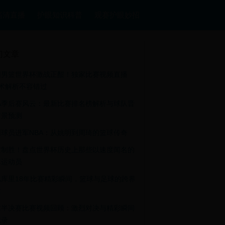
高清直播
护眼知识科普
观赛护眼妙招
门文章
国男篮世界杯激战正酣！独家比赛视频直播
战术解析不容错过
BA季后赛风云：最新比赛排名榜解析与球队晋
前景预测
国球员进军NBA：从姚明到周琦的篮球传奇
度制胜！盘点世界杯历史上那些以速度闻名的
球运动员
忆库里18年比赛精彩瞬间，篮球与足球的跨界
话
球半决赛比赛视频回顾：激烈对决与精彩瞬间
记录