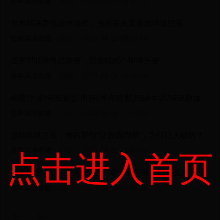
赛事高清直播
2902
2026-08-02 14:47:13
世界杯决赛首设中场秀，央视等未直播致球迷空等
赛事高清直播
1037
2026-08-02 08:53:56
世界羽联年终总决赛，就在杭州！即将开赛
赛事高清直播
3586
2026-08-01 20:18:40
布蘭登·萊特(布蘭登·懷特):早年經歷,NBA生涯,NBA數據,獲獎記錄,人物評價
赛事高清直播
6286
2026-08-01 17:34:50
逆转英格兰后，梅西那句“让蠢话闭嘴”，为何让人破防？
赛事高清直播
3760
2026-08-01 11:32:24
点击进入首页
背叛祖国！体坛三大“叛徒”，夺冠后不承认是中国人，报应已到！
赛事高清直播
2317
2026-08-01 05:41:28
前一
后一