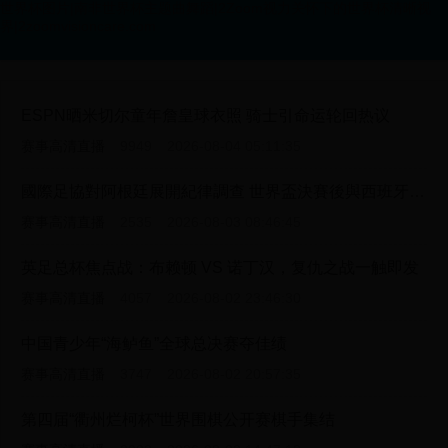
世界杯图片|南非世界杯主题曲舞蹈|2Zoom视力关怀下的世界杯清晰视
界|2zoomvisioncare.com
ESPN晒米切尔童年詹皇球衣照 骑士引命运轮回热议
赛事高清直播
9949
2026-08-04 05:11:35
國際足協對阿根廷展開紀律調查 世界盃決賽後與西班牙衝突及展示政治橫額
赛事高清直播
2535
2026-08-03 08:46:45
英足总杯焦点战：布赖顿 VS 诺丁汉，复仇之战一触即发
赛事高清直播
4057
2026-08-02 23:46:30
中国青少年“海鲈鱼”全球总决赛夺佳绩
赛事高清直播
3747
2026-08-02 20:57:35
第四届“衢州烂柯杯”世界围棋公开赛棋手集结