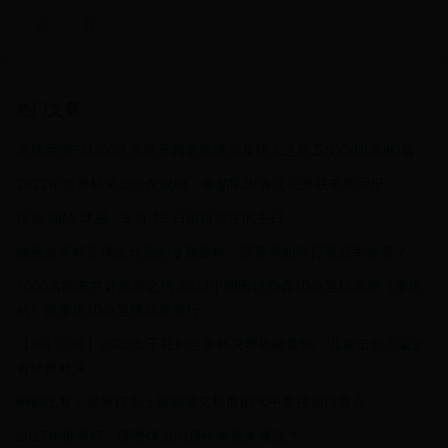
页
页
热门文章
足球经理FM2020 推荐开档必签球员及妖人之后卫(DC/DL/DR)篇
2022年世界杯奖金分配揭晓，希腊队因表现亮眼获丰厚回报
庆祝 NBA 球星：9 月 15 日值得关注的生日
揭秘世界杯足球运动员的专属餐标：营养师如何打造冠军食谱？
7000名跑友共赴南岸之约 2024中国田径协会10公里精英赛（重庆
站）暨重庆10公里挑战赛举行
【精彩回顾】2023女子花剑世界杯决赛视频集锦，儿童击剑启蒙必
看经典对决
狗刨比赛：世界杯史上最搞笑又热血的水中竞技项目盘点
2017年世界杯：哪些球员的身价将迎来暴涨？