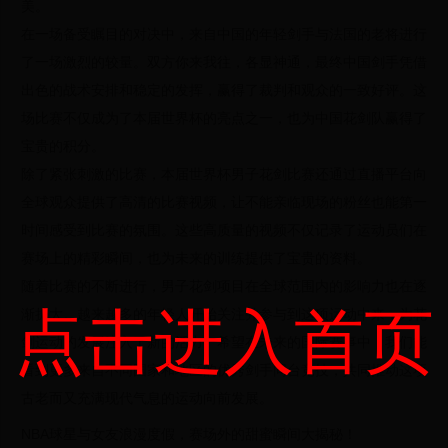
美。
在一场备受瞩目的对决中，来自中国的年轻剑手与法国的老将进行
了一场激烈的较量。双方你来我往，各显神通，最终中国剑手凭借
出色的战术安排和稳定的发挥，赢得了裁判和观众的一致好评。这
场比赛不仅成为了本届世界杯的亮点之一，也为中国花剑队赢得了
宝贵的积分。
除了紧张刺激的比赛，本届世界杯男子花剑比赛还通过直播平台向
全球观众提供了高清的比赛视频，让不能亲临现场的粉丝也能第一
时间感受到比赛的氛围。这些高质量的视频不仅记录了运动员们在
赛场上的精彩瞬间，也为未来的训练提供了宝贵的资料。
随着比赛的不断进行，男子花剑项目在全球范围内的影响力也在逐
点击进入首页
渐扩大。越来越多的年轻人开始关注并参与到这项运动中来，为花
剑运动的发展注入了新的活力。希望在未来的国际赛事中，我们能
看到更多来自不同国家和地区的优秀剑手同台竞技，共同推动这项
古老而又充满现代气息的运动向前发展。
NBA球星与女友浪漫度假，赛场外的甜蜜瞬间大揭秘！