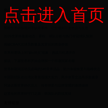
点击进入首页
热门文章
2015年体操世锦赛回顾：中国军团创历史的精彩瞬间与背后故事
围棋世界杯惊现对手缺席事件：记分规则引发热议与反思
2026世界杯最新动态：赛程、球队分析与热门夺冠球队预测
揭秘CBA代言球员数量及其背后的商业价值
世界杯赛场上的“缺s球员”现象：挑战与机遇并存
据说，下届世界杯开始会增加一个特邀国家名额
世界杯期间运动员必喝的5种营养汤品，助力体能恢复与巅峰状态
中国田径队在台湾比赛展现强大实力，两岸体育交流再添新篇章
阿迪达斯世界杯代言人：传奇球星与品牌荣耀的激情碰撞
赵贤祐的世界杯守门之路：韩国队的防线英雄
友情链接