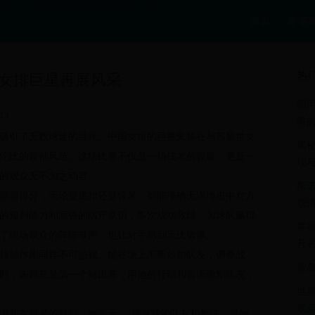
下的世界杯清晰视界|2zoomvisioncare.com
首页
赛事
热
女排巨星再展风采
颜
43
将
吸引了无数球迷的目光。中国女排的巨星朱婷在与苏黎世女
揭
伦比的领袖风范。这场比赛不仅是一场技术的较量，更是一
现
的观众无不为之动容。
斯
频频得分，无论是重扣还是轻吊，都能准确无误地击中对方
怨
的预判能力和顽强的防守意识，多次成功救球，为球队赢得
掌
了现场观众的阵阵掌声，也让对手感到无比敬佩。
升
领袖作用同样不可忽视。她在场上不断鼓励队友，调整战
青
时，朱婷总是第一个站出来，用她的行动和言语激励队友，
世
。
观
谢和支持者的鼓励。她表示：“感谢我的队友和教练，是他