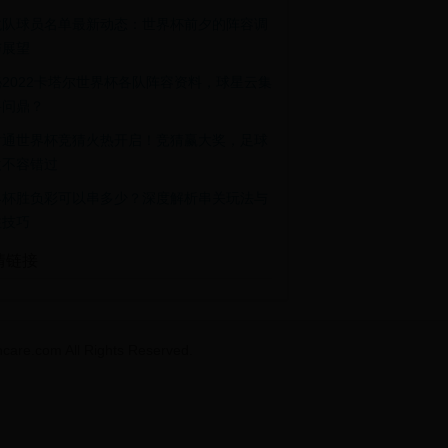
龙队球员名单最新动态：世界杯前夕的阵容调
与展望
2022卡塔尔世界杯各队阵容资料，球星云集
将问鼎？
付通世界杯竞猜火热开启！竞猜赢大奖，足球
欢不容错过
界杯胜负彩可以串多少？深度解析串关玩法与
注技巧
情链接
m All Rights Reserved.