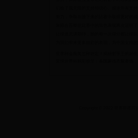
们给了我无限的支持和信心。感谢所有支持
努力，争取在接下来的比赛中取得更好的成
朱婷在苏黎世比赛中的出色表现再次证明了
让球迷充满期待，她的每一次得分都让球队
为我们带来更多精彩的表现，为中国女排的
世界杯金靴奖怎样评定？揭秘射手王的诞生
篮球世界杯精彩纷呈：各国豪强齐聚赛场，
Copyright © 2022 世界杯图