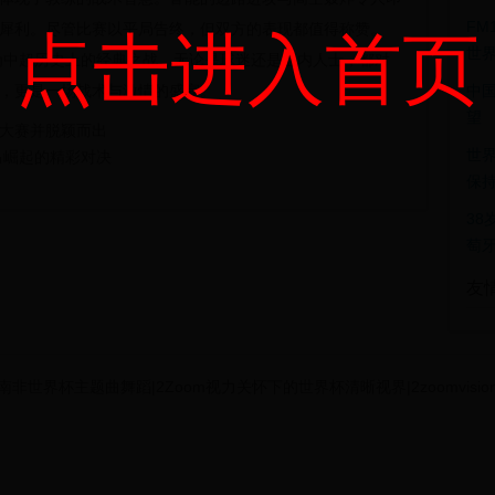
F
犀利。尽管比赛以平局告终，但双方的表现都值得称赞。
点击进入首页
世
成为中超历史上的经典之战。无论是球迷还是业内人士，都对
，更是一场战术与激情的盛宴。
中
望
大赛并脱颖而出
世
马崛起的精彩对决
保
3
萄
友
片|南非世界杯主题曲舞蹈|2Zoom视力关怀下的世界杯清晰视界|2zoomvisioncare.co