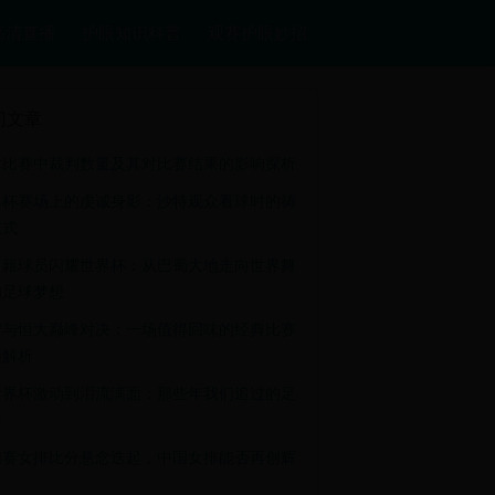
高清直播
护眼知识科普
观赛护眼妙招
门文章
术比赛中裁判数量及其对比赛结果的影响探析
界杯赛场上的虔诚身影：沙特观众看球时的祷
仪式
川籍球员闪耀世界杯：从巴蜀大地走向世界舞
的足球梦想
宁与恒大巅峰对决：一场值得回味的经典比赛
频解析
世界杯激动到泪流满面：那些年我们追过的足
梦
锦赛女排比分悬念迭起，中国女排能否再创辉
？