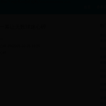
下的世界杯清晰视界|2zoomvisioncare.com
首页
赛事
热
一幕让无数球迷心碎
井山
14
未
2025-02-25 16:25
勒
心碎
火箭
谁
20
国
瑞
控
深
领