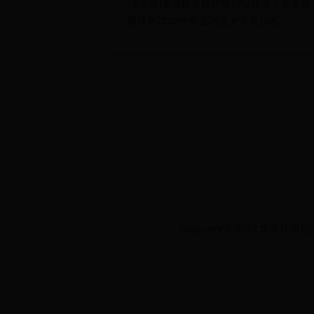
[流言板]詹姆斯将缺席第17场比赛，若要
西班牙2026世界盃26人大名單公布
Copyright © 2022 世界杯图