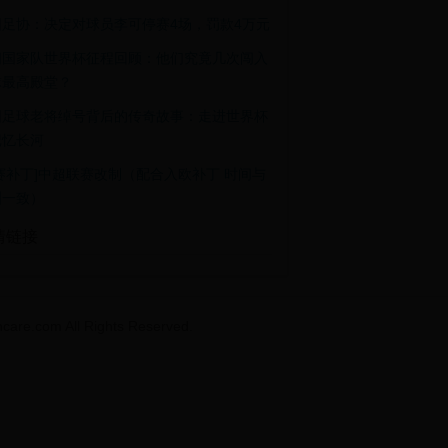
国足协：决定对球员李可停赛4场，罚款4万元
朗国家队世界杯征程回顾：他们究竟几次闯入
球最高殿堂？
国足球老将绰号背后的传奇故事：走进世界杯
记忆长河
赛补丁]中超联赛改制（配合入欧补丁 时间与
洲一致）
情链接
m All Rights Reserved.