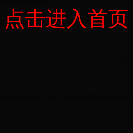
评选奖项则剩余比赛必须全勤
中
点击进入首页
伊
足
中
的
[联
欧
友
片|南非世界杯主题曲舞蹈|2Zoom视力关怀下的世界杯清晰视界|2zoomvisioncare.co