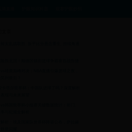
高清直播
护眼知识科普
观赛护眼妙招
门文章
裕太乱战取胜, 扳平比分悬念重生, 持续角逐
决
流险胜北滘！顺德区镇街篮球争霸赛首战告捷
vs雄鹿巅峰对决：NBA直播引爆篮球之夜，
能笑到最后？
22卡塔尔世界杯：中国队进球了吗？深度解析
足表现与未来展望
典vs韩国世界杯小组赛关键数据统计：射门、
球率与犯规全解析
度解析：埃及国家队世界杯阵容公布，萨拉赫
衔群星闪耀