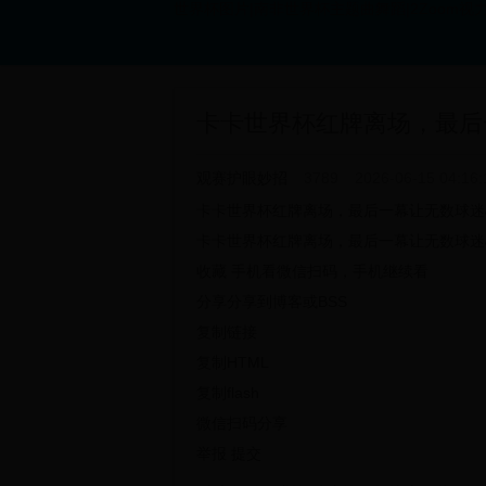
世界杯图片|南非世界杯主题曲舞蹈|2Zoom视力关怀
卡卡世界杯红牌离场，最后
观赛护眼妙招
3789
2026-06-15 04:16:
卡卡世界杯红牌离场，最后一幕让无数球迷心碎 296
卡卡世界杯红牌离场，最后一幕让无数球迷
收藏 手机看微信扫码，手机继续看
分享分享到博客或BSS
复制链接
复制HTML
复制flash
微信扫码分享
举报 提交