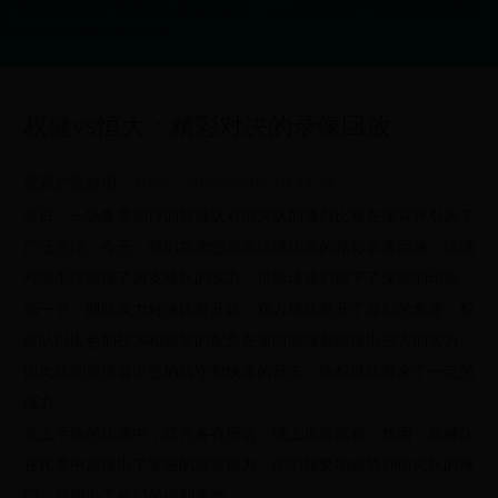
世界杯图片|南非世界杯主题曲舞蹈|2Zoom视力关怀下的世界杯清晰视
界|2zoomvisioncare.com
权健vs恒大：精彩对决的录像回放
观赛护眼妙招
4025
2025-08-02 10:33:34
近日，一场备受期待的权健队对恒大队的激烈比赛在体育界引起了
广泛关注。今天，我们将为您带来这场比赛的精彩录像回放。这场
对决不仅展现了两支球队的实力，也给球迷们留下了深刻的印象。
第一节：两队实力对决比赛开始，双方球队展开了激烈的角逐。权
健队以出色的技术和默契的配合在攻防两端都展现出强大的实力。
恒大队则凭借着出色的防守和快速的反击，给权健队带来了一定的
压力。
在上半场的比赛中，双方各有所进，场上形势胶着。然而，权健队
在比赛中展现出了更强的进攻能力，他们频繁地威胁到恒大队的球
门，展现出了他们的锐利攻势。