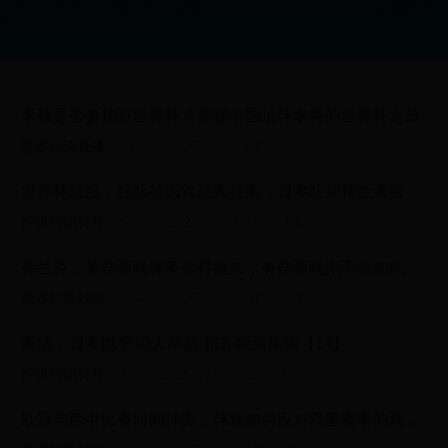
世界杯图片|南非世界杯主题曲舞蹈|2Zoom视力关怀下的世界杯清晰视
界|2zoomvisioncare.com
李毅是否参加过世界杯？揭秘中国足球名将的世界杯之旅
赛事高清直播
5290
2025-05-03 23:02:26
世界杯战况：强队德国首战库拉索，日本队迎荷兰考验
护眼知识科普
5766
2026-06-21 17:02:53
弗兰克：某些夜晚保罗会打很久，有些夜晚则不会如此
观赛护眼妙招
8547
2025-07-27 07:43:30
高清：日本憾平10人希腊 精彩镜头集锦【14】
护眼知识科普
300
2025-07-24 02:43:07
欧冠与西甲比赛时间冲突：球迷如何应对双重赛事的观看挑战？