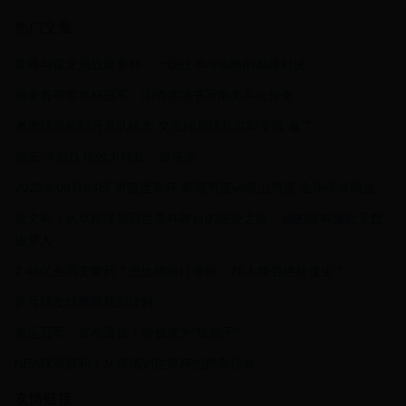
热门文章
黄蜂与猛龙激战世界杯：一场技术与策略的巅峰对决
雨果首夺世界杯冠军，泪洒赛场书写南美乒坛传奇
澳洲球员捡到丹麦队纸条 交主帅后球队立即变阵 赢了
胡安-卡拉() 现效力球队：赫塔菲
2023年09月03日 男篮世界杯 希腊男篮vs黑山男篮 全场录像回放
徐文彬：从草根球员到世界杯舞台的逆袭之路，他的故事激励无数
追梦人
2.48亿合同变毒药？恩比德医疗退役，76人能否绝处逢生？
乒乓球发球擦网规则详解
奥运冠军，宣布退役！曾被誉为“铁娘子”
NBA球员康利：从球场到世界杯的跨界传奇
友情链接