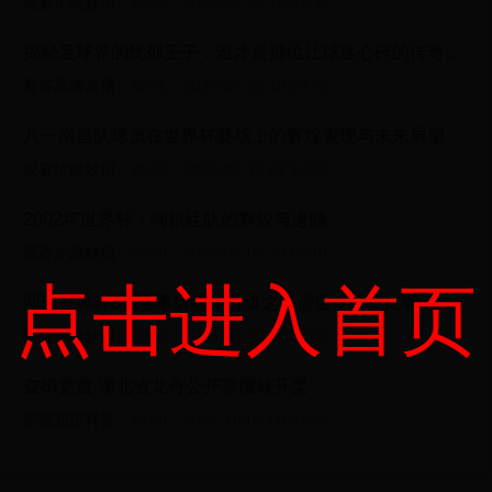
观赛护眼妙招
9057
2025-05-02 10:32:34
揭秘足球界的忧郁王子：谁才是那位让球迷心碎的传奇球员？
赛事高清直播
6231
2025-05-23 13:23:51
八一南昌队球员在世界杯赛场上的辉煌表现与未来展望
观赛护眼妙招
8632
2025-05-12 02:10:07
2002年世界杯：阿根廷队的辉煌与遗憾
观赛护眼妙招
9860
2025-05-05 20:07:01
点击进入首页
网球世界杯8强赛事解析：晋级之路需要多少场比赛？
观赛护眼妙招
4043
2025-05-07 00:54:02
奋楫竞渡 湖北省龙舟公开赛擂鼓开桨
护眼知识科普
6188
2025-10-02 00:37:52